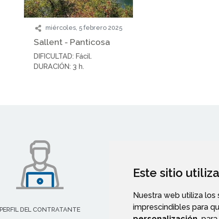
miércoles, 5 febrero 2025
Sallent - Panticosa
DIFICULTAD: Fácil.
DURACIÓN: 3 h.
Este sitio utili
Nuestra web utiliza los
imprescindibles para q
PERFIL DEL CONTRATANTE
PORTAL DE TRANSPARENCI
personalización,
para 