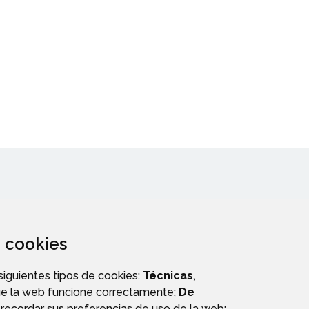
za cookies
 siguientes tipos de cookies:
Técnicas
,
ue la web funcione correctamente;
De
A
recordar sus preferencias de uso de la web;