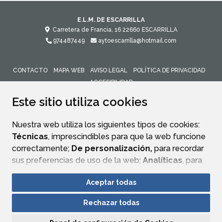
E.L.M. DE ESCARRILLA
Carretera de Francia, 16
22660
ESCARRILLA
974487449
aytoescarrilla@hotmail.com
CONTACTO
MAPA WEB
AVISO LEGAL
POLÍTICA DE PRIVACIDAD
ACCESIBILIDAD
Este sitio utiliza cookies
Nuestra web utiliza los siguientes tipos de cookies:
Técnicas
, imprescindibles para que la web funcione
correctamente;
De personalización,
para recordar
sus preferencias de uso de la web;
Analíticas
, para
mejorar el funcionamiento de la web y sus servicios.
Aceptar todas
Si acepta pulsando el botón
“Aceptar todas”
Rechazar todas
consideramos que acepta su uso. Si pulsa el botón
“Rechazar todas”
o continúa navegando sin realizar