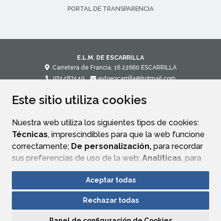
PORTAL DE TRANSPARENCIA
E.L.M. DE ESCARRILLA
Carretera de Francia, 16
22660
ESCARRILLA
974487449
aytoescarrilla@hotmail.com
Este sitio utiliza cookies
CONTACTO
MAPA WEB
AVISO LEGAL
POLÍTICA DE PRIVACIDAD
ACCESIBILIDAD
Nuestra web utiliza los siguientes tipos de cookies:
Técnicas
, imprescindibles para que la web funcione
correctamente;
De personalización,
para recordar
sus preferencias de uso de la web;
Analíticas
, para
mejorar el funcionamiento de la web y sus servicios.
Aceptar todas
Si acepta pulsando el botón
“Aceptar todas”
Rechazar todas
consideramos que acepta su uso. Si pulsa el botón
“Rechazar todas”
o continúa navegando sin realizar
Panel de configuración de Cookies