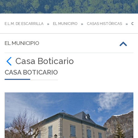
E.L.M. DE ESCARRILLA
EL MUNICIPIO
CASAS HISTÓRICAS
CAS
EL MUNICIPIO
Casa Boticario
CASA BOTICARIO