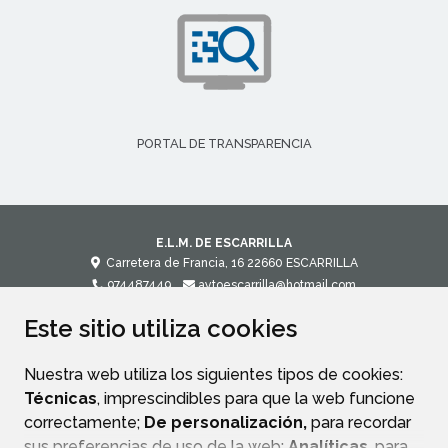
PORTAL DE TRANSPARENCIA
E.L.M. DE ESCARRILLA
Carretera de Francia, 16
22660
ESCARRILLA
974487449
aytoescarrilla@hotmail.com
Este sitio utiliza cookies
CONTACTO
MAPA WEB
AVISO LEGAL
POLÍTICA DE PRIVACIDAD
ACCESIBILIDAD
Nuestra web utiliza los siguientes tipos de cookies:
Técnicas
, imprescindibles para que la web funcione
correctamente;
De personalización,
para recordar
sus preferencias de uso de la web;
Analíticas
, para