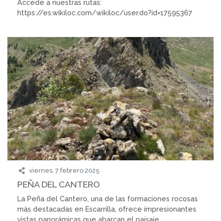
Accede a nuestras rutas:
https://es.wikiloc.com/wikiloc/user.do?id=17595367
viernes, 7 febrero 2025
PEÑA DEL CANTERO
La Peña del Cantero, una de las formaciones rocosas
más destacadas en Escarrilla, ofrece impresionantes
vistas panorámicas que abarcan el paisaje...