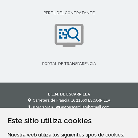
PERFIL DEL CONTRATANTE
PORTAL DE TRANSPARENCIA
E.L.M. DE ESCARRILLA
Carretera de Francia, 16
22660
ESCARRILLA
974487449
aytoescarrilla@hotmail.com
Este sitio utiliza cookies
CONTACTO
MAPA WEB
AVISO LEGAL
POLÍTICA DE PRIVACIDAD
ACCESIBILIDAD
Nuestra web utiliza los siguientes tipos de cookies: