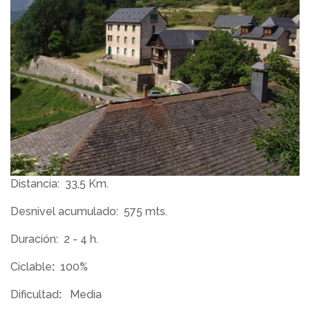
Distancia:
33,5 Km.
Desnivel acumulado:
575 mts.
Duración:
2 - 4 h.
Ciclable
:
100%
Dificultad
:
Media