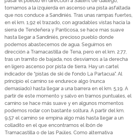
pasar el pueblo en dirección a Sallent de Gállego,
tomamos a la izquierda en ascenso una pista asfaltada
que nos conduce a Sandiniés. Tras unas rampas fuertes,
en el km. 1,92 el trazado, con agradables vistas hacia la
sierra de Tendeñera y Panticosa, se hace mas suave
hasta llegar a Sandiniés, precioso pueblo donde
podemos abastecernos de agua. Seguimos en
dirección a Tramacastilla de Tena, pero en el km. 2.77,
tras un tramito de bajada, nos desviamos a la derecha
en ligero ascenso por pista de tierra. Hay un cartel
indicador de “pistas de ski de fondo La Partacua”. Al
principio el camino se endurece algo (nunca
demasiado) hasta llegar a una barrera en el km. 5,19. A
partir de este momento y salvo en tramos puntuales, el
camino se hace más suave y en algunos momentos
podemos rodar con bastante soltura. A partir del km.
9,57 el camino se empina algo más hasta llegar a un
colladito en el que encontramos el ibón de
Tramacastilla o de las Paúles. Como alternativa