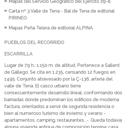
Mapas del
Servicio Geográfico del Ejército 29-8.
Carta nº 3 Valle de Tena - Bal de Tena de editorial
PIRINEO.
Mapas Peña Telera de editorial ALPINA.
PUEBLOS DEL RECORRIDO
ESCARRILLA
Lugar de 79 h.; 1.150 m. de altitud. Pertenece a Sallent
de Gállego. Se cita en 1.235, censando 12 fuegos en
1495. Conjunto atravesado por la Ç-136, arteria del
valle de Tena. El casco urbano tiene
consecuentemente desarrollo lineal, conformando dos
barriadas donde predominan los edificios de moderna
factura, orientados a servir de segunda residencia o
bien al numeroso turismo de invierno y verano -
apartamentos, camping, restaurantes...-. Queda todavía
alguna vivienda antigua de composición tensina: casa