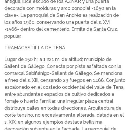
antigua, luce escudo de los AZNAR y una puerta
decorada con molduras y arco conopial -1650 en la
clave-. La parroquial de San Andrés es realización de
los años 1960, conservando una puerta del s. XVI
-1566- dentro del cementerio. Ermita de Santa Cruz,
popular.
TRAMACASTILLA DE TENA
Lugar de 150 h.; a 1.221 m. de altitud; municipio de
Sallent de Gállego. Conecta por pista asfaltada con la
comarcal Sabiñánigo-Sallent de Gállego. Se menciona
a fines del s. XIII, censando 23 fuegos en 1488. Conjunto
escalonado en el costado occidental del valle de Tena,
entre abundantes espacios de cultivo dedicados a
forraje o huerto familiar; una irregular plaza central
distribuye calles en todas direcciones. Arquitectura de
corte tensino, no excesivamente alterada, datada en el
s. XIX; en algunos ejemplos destaca bellísima
decoración subiente en la fachada. La parroquial de