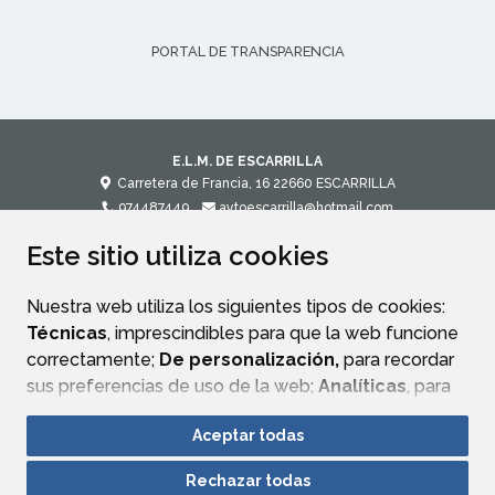
PORTAL DE TRANSPARENCIA
E.L.M. DE ESCARRILLA
Carretera de Francia, 16
22660
ESCARRILLA
974487449
aytoescarrilla@hotmail.com
Este sitio utiliza cookies
CONTACTO
MAPA WEB
AVISO LEGAL
POLÍTICA DE PRIVACIDAD
ACCESIBILIDAD
Nuestra web utiliza los siguientes tipos de cookies:
Técnicas
, imprescindibles para que la web funcione
correctamente;
De personalización,
para recordar
sus preferencias de uso de la web;
Analíticas
, para
mejorar el funcionamiento de la web y sus servicios.
Aceptar todas
Si acepta pulsando el botón
“Aceptar todas”
Rechazar todas
consideramos que acepta su uso. Si pulsa el botón