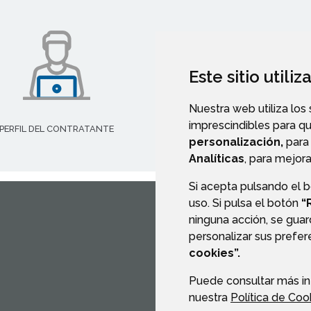
Este sitio utili
Nuestra web utiliza los
imprescindibles para q
PERFIL DEL CONTRATANTE
PORTAL DE TRANSPARENCI
personalización,
para 
Analíticas
, para mejora
Si acepta pulsando el 
uso. Si pulsa el botón
“
ninguna acción, se guar
CONTACTO
MAPA WEB
personalizar sus prefe
cookies”.
Puede consultar más in
nuestra
Política de Coo