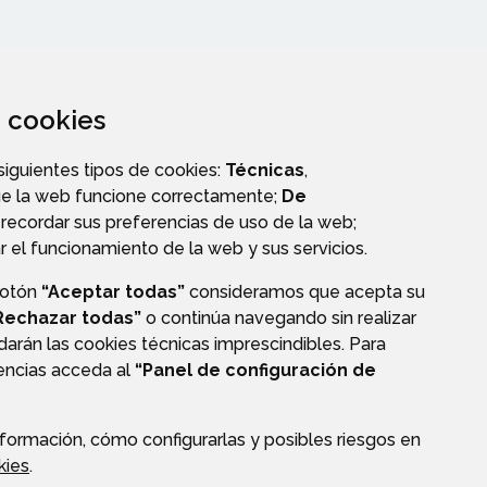
za cookies
 siguientes tipos de cookies:
Técnicas
,
ue la web funcione correctamente;
De
A
recordar sus preferencias de uso de la web;
r el funcionamiento de la web y sus servicios.
botón
“Aceptar todas”
consideramos que acepta su
Rechazar todas”
o continúa navegando sin realizar
darán las cookies técnicas imprescindibles. Para
AVISO LEGAL
POLÍTICA DE PRIVACIDAD
ACCESIBILIDAD
rencias acceda al
“Panel de configuración de
formación, cómo configurarlas y posibles riesgos en
kies
.