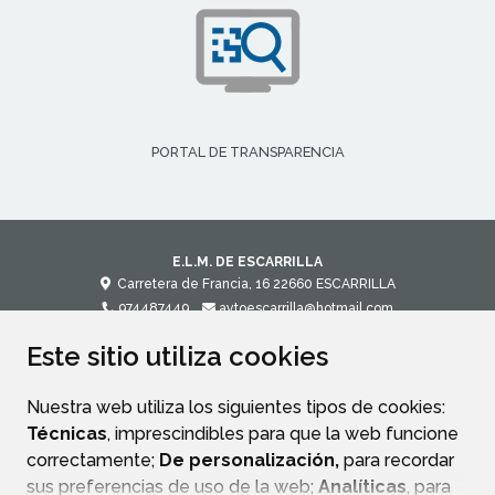
PORTAL DE TRANSPARENCIA
E.L.M. DE ESCARRILLA
Carretera de Francia, 16
22660
ESCARRILLA
974487449
aytoescarrilla@hotmail.com
Este sitio utiliza cookies
CONTACTO
MAPA WEB
AVISO LEGAL
POLÍTICA DE PRIVACIDAD
ACCESIBILIDAD
Nuestra web utiliza los siguientes tipos de cookies:
Técnicas
, imprescindibles para que la web funcione
correctamente;
De personalización,
para recordar
sus preferencias de uso de la web;
Analíticas
, para