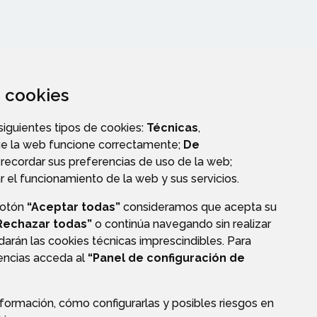
za cookies
 siguientes tipos de cookies:
Técnicas
,
ue la web funcione correctamente;
De
A
recordar sus preferencias de uso de la web;
r el funcionamiento de la web y sus servicios.
botón
“Aceptar todas”
consideramos que acepta su
Rechazar todas”
o continúa navegando sin realizar
darán las cookies técnicas imprescindibles. Para
AVISO LEGAL
POLÍTICA DE PRIVACIDAD
ACCESIBILIDAD
rencias acceda al
“Panel de configuración de
formación, cómo configurarlas y posibles riesgos en