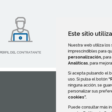
Este sitio utili
Nuestra web utiliza los
imprescindibles para q
PERFIL DEL CONTRATANTE
PORTAL DE TRANSPARENCI
personalización,
para 
Analíticas
, para mejora
Si acepta pulsando el 
uso. Si pulsa el botón
“
ninguna acción, se guar
CONTACTO
MAPA WEB
personalizar sus prefe
cookies”.
Puede consultar más in