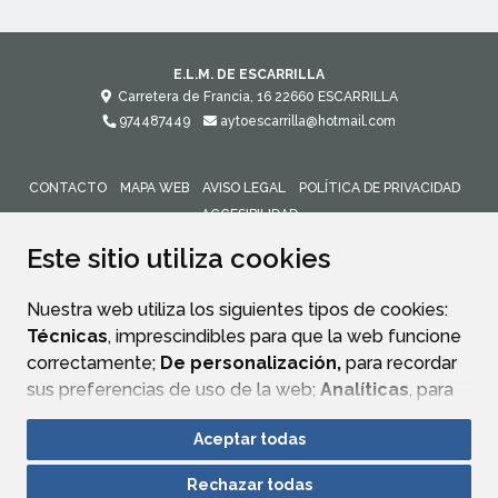
E.L.M. DE ESCARRILLA
Carretera de Francia, 16
22660
ESCARRILLA
974487449
aytoescarrilla@hotmail.com
CONTACTO
MAPA WEB
AVISO LEGAL
POLÍTICA DE PRIVACIDAD
ACCESIBILIDAD
Este sitio utiliza cookies
Nuestra web utiliza los siguientes tipos de cookies:
Técnicas
, imprescindibles para que la web funcione
correctamente;
De personalización,
para recordar
sus preferencias de uso de la web;
Analíticas
, para
mejorar el funcionamiento de la web y sus servicios.
Aceptar todas
Si acepta pulsando el botón
“Aceptar todas”
Rechazar todas
consideramos que acepta su uso. Si pulsa el botón