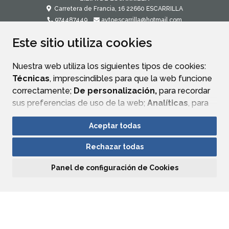
Carretera de Francia, 16
22660
ESCARRILLA
974487449
aytoescarrilla@hotmail.com
Este sitio utiliza cookies
CONTACTO
MAPA WEB
AVISO LEGAL
POLÍTICA DE PRIVACIDAD
ACCESIBILIDAD
Nuestra web utiliza los siguientes tipos de cookies:
Técnicas
, imprescindibles para que la web funcione
correctamente;
De personalización,
para recordar
sus preferencias de uso de la web;
Analíticas
, para
mejorar el funcionamiento de la web y sus servicios.
Aceptar todas
Si acepta pulsando el botón
“Aceptar todas”
Rechazar todas
consideramos que acepta su uso. Si pulsa el botón
“Rechazar todas”
o continúa navegando sin realizar
Panel de configuración de Cookies
ninguna acción, se guardarán las cookies técnicas
imprescindibles. Para personalizar sus preferencias
acceda al
“Panel de configuración de cookies”.
Puede consultar más información, cómo