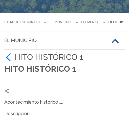
E.L.M. DE ESCARRILLA
EL MUNICIPIO
EFEMÉRIDE
HITO HISTÓ
EL MUNICIPIO
HITO HISTÓRICO 1
HITO HISTÓRICO 1
Acontecimiento histórico ....
Descripción ....