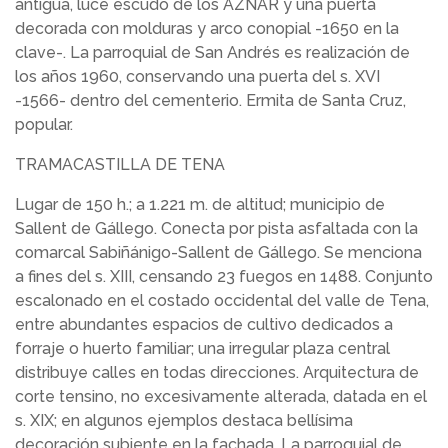
antigua, luce escudo de los AZNAR y una puerta
decorada con molduras y arco conopial -1650 en la
clave-. La parroquial de San Andrés es realización de
los años 1960, conservando una puerta del s. XVI
-1566- dentro del cementerio. Ermita de Santa Cruz,
popular.
TRAMACASTILLA DE TENA
Lugar de 150 h.; a 1.221 m. de altitud; municipio de
Sallent de Gállego. Conecta por pista asfaltada con la
comarcal Sabiñánigo-Sallent de Gállego. Se menciona
a fines del s. XIII, censando 23 fuegos en 1488. Conjunto
escalonado en el costado occidental del valle de Tena,
entre abundantes espacios de cultivo dedicados a
forraje o huerto familiar; una irregular plaza central
distribuye calles en todas direcciones. Arquitectura de
corte tensino, no excesivamente alterada, datada en el
s. XIX; en algunos ejemplos destaca bellísima
decoración subiente en la fachada. La parroquial de