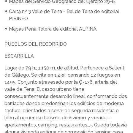
Mapas del
Servicio Geográfico del Ejército 29-8.
Carta nº 3 Valle de Tena - Bal de Tena de editorial
PIRINEO.
Mapas Peña Telera de editorial ALPINA.
PUEBLOS DEL RECORRIDO
ESCARRILLA
Lugar de 79 h.; 1.150 m. de altitud. Pertenece a Sallent
de Gállego. Se cita en 1.235, censando 12 fuegos en
1495. Conjunto atravesado por la Ç-136, arteria del
valle de Tena. El casco urbano tiene
consecuentemente desarrollo lineal, conformando dos
barriadas donde predominan los edificios de moderna
factura, orientados a servir de segunda residencia o
bien al numeroso turismo de invierno y verano -
apartamentos, camping, restaurantes...-. Queda todavía
alguna vivienda antigua de composición tensina: casa