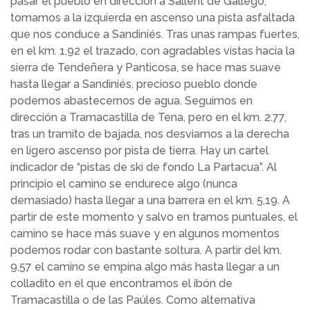
pasar el pueblo en dirección a Sallent de Gállego,
tomamos a la izquierda en ascenso una pista asfaltada
que nos conduce a Sandiniés. Tras unas rampas fuertes,
en el km. 1,92 el trazado, con agradables vistas hacia la
sierra de Tendeñera y Panticosa, se hace mas suave
hasta llegar a Sandiniés, precioso pueblo donde
podemos abastecernos de agua. Seguimos en
dirección a Tramacastilla de Tena, pero en el km. 2.77,
tras un tramito de bajada, nos desviamos a la derecha
en ligero ascenso por pista de tierra. Hay un cartel
indicador de “pistas de ski de fondo La Partacua”. Al
principio el camino se endurece algo (nunca
demasiado) hasta llegar a una barrera en el km. 5,19. A
partir de este momento y salvo en tramos puntuales, el
camino se hace más suave y en algunos momentos
podemos rodar con bastante soltura. A partir del km.
9,57 el camino se empina algo más hasta llegar a un
colladito en el que encontramos el ibón de
Tramacastilla o de las Paúles. Como alternativa