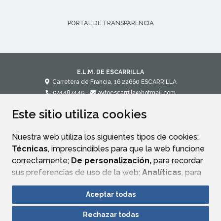
PORTAL DE TRANSPARENCIA
E.L.M. DE ESCARRILLA
Carretera de Francia, 16
22660
ESCARRILLA
974487449
aytoescarrilla@hotmail.com
Este sitio utiliza cookies
CONTACTO
MAPA WEB
AVISO LEGAL
POLÍTICA DE PRIVACIDAD
ACCESIBILIDAD
Nuestra web utiliza los siguientes tipos de cookies:
Técnicas
, imprescindibles para que la web funcione
correctamente;
De personalización,
para recordar
sus preferencias de uso de la web;
Analíticas
, para
mejorar el funcionamiento de la web y sus servicios.
Aceptar todas
Si acepta pulsando el botón
“Aceptar todas”
Rechazar todas
consideramos que acepta su uso. Si pulsa el botón