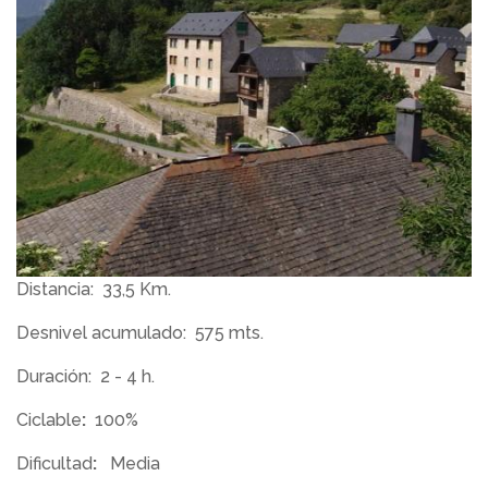
Distancia:
33,5 Km.
Desnivel acumulado:
575 mts.
Duración:
2 - 4 h.
Ciclable
:
100%
Dificultad
:
Media