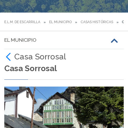
E.L.M. DE ESCARRILLA
EL MUNICIPIO
CASAS HISTÓRICAS
CAS
EL MUNICIPIO
Casa Sorrosal
Casa Sorrosal