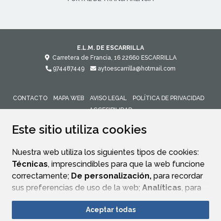
E.L.M. DE ESCARRILLA
Carretera de Francia, 16
22660
ESCARRILLA
974487449
aytoescarrilla@hotmail.com
CONTACTO
MAPA WEB
AVISO LEGAL
POLÍTICA DE PRIVACIDAD
ACCESIBILIDAD
Este sitio utiliza cookies
Nuestra web utiliza los siguientes tipos de cookies:
Técnicas
, imprescindibles para que la web funcione
correctamente;
De personalización,
para recordar
sus preferencias de uso de la web;
Analíticas
, para
mejorar el funcionamiento de la web y sus servicios.
Aceptar todas
Si acepta pulsando el botón
“Aceptar todas”