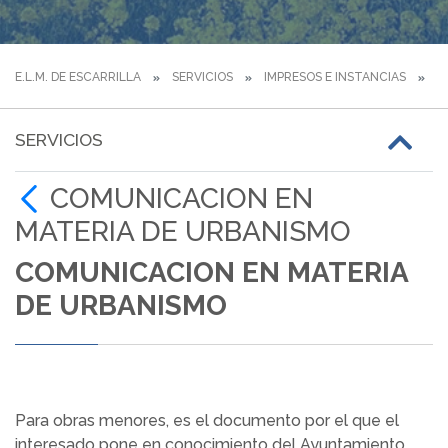
E.L.M. DE ESCARRILLA
SERVICIOS
IMPRESOS E INSTANCIAS
C
SERVICIOS
COMUNICACION EN
MATERIA DE URBANISMO
COMUNICACION EN MATERIA
DE URBANISMO
Para obras menores, es el documento por el que el
interesado pone en conocimiento del Ayuntamiento