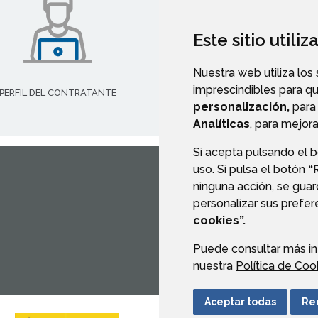
Este sitio utili
Nuestra web utiliza los
imprescindibles para q
PERFIL DEL CONTRATANTE
PORTAL DE TRANSPARENCI
personalización,
para 
Analíticas
, para mejora
Si acepta pulsando el 
uso. Si pulsa el botón
“
ninguna acción, se guar
CONTACTO
MAPA WEB
personalizar sus prefe
cookies”.
Puede consultar más in
nuestra
Política de Coo
Aceptar todas
Re