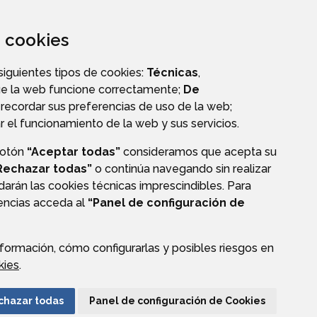
za cookies
 siguientes tipos de cookies:
Técnicas
,
ue la web funcione correctamente;
De
A
recordar sus preferencias de uso de la web;
r el funcionamiento de la web y sus servicios.
botón
“Aceptar todas”
consideramos que acepta su
Rechazar todas”
o continúa navegando sin realizar
darán las cookies técnicas imprescindibles. Para
AVISO LEGAL
POLÍTICA DE PRIVACIDAD
ACCESIBILIDAD
rencias acceda al
“Panel de configuración de
formación, cómo configurarlas y posibles riesgos en
kies
.
chazar todas
Panel de configuración de Cookies