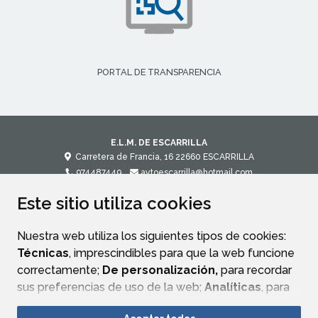
PORTAL DE TRANSPARENCIA
E.L.M. DE ESCARRILLA
Carretera de Francia, 16
22660
ESCARRILLA
974487449
aytoescarrilla@hotmail.com
Este sitio utiliza cookies
CONTACTO
MAPA WEB
AVISO LEGAL
POLÍTICA DE PRIVACIDAD
ACCESIBILIDAD
Nuestra web utiliza los siguientes tipos de cookies:
Técnicas
, imprescindibles para que la web funcione
correctamente;
De personalización,
para recordar
sus preferencias de uso de la web;
Analíticas
, para
mejorar el funcionamiento de la web y sus servicios.