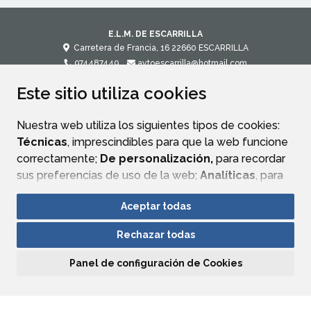
E.L.M. DE ESCARRILLA
Carretera de Francia, 16
22660
ESCARRILLA
974487449
aytoescarrilla@hotmail.com
Este sitio utiliza cookies
CONTACTO
MAPA WEB
AVISO LEGAL
POLÍTICA DE PRIVACIDAD
ACCESIBILIDAD
Nuestra web utiliza los siguientes tipos de cookies:
Técnicas
, imprescindibles para que la web funcione
correctamente;
De personalización,
para recordar
sus preferencias de uso de la web;
Analíticas
, para
mejorar el funcionamiento de la web y sus servicios.
Aceptar todas
Si acepta pulsando el botón
“Aceptar todas”
Rechazar todas
consideramos que acepta su uso. Si pulsa el botón
“Rechazar todas”
o continúa navegando sin realizar
Panel de configuración de Cookies
ninguna acción, se guardarán las cookies técnicas
imprescindibles. Para personalizar sus preferencias
acceda al
“Panel de configuración de cookies”.