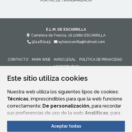
PORTAL DE TRANSPARENCIA
E.L.M. DE ESCARRILLA
Carretera de Francia, 16
22660
ESCARRILLA
974487449
aytoescarrilla@hotmail.com
CONTACTO
MAPA WEB
AVISO LEGAL
POLÍTICA DE PRIVACIDAD
ACCESIBILIDAD
Este sitio utiliza cookies
Nuestra web utiliza los siguientes tipos de cookies:
Técnicas
, imprescindibles para que la web funcione
correctamente;
De personalización,
para recordar
sus preferencias de uso de la web;
Analíticas
, para
mejorar el funcionamiento de la web y sus servicios.
Aceptar todas
Si acepta pulsando el botón
“Aceptar todas”