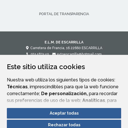
PORTAL DE TRANSPARENCIA
E.L.M. DE ESCARRILLA
Carretera de Francia, 16
22660
ESCARRILLA
974487449
aytoescarrilla@hotmail.com
Este sitio utiliza cookies
CONTACTO
MAPA WEB
AVISO LEGAL
POLÍTICA DE PRIVACIDAD
ACCESIBILIDAD
Nuestra web utiliza los siguientes tipos de cookies:
Técnicas
, imprescindibles para que la web funcione
correctamente;
De personalización,
para recordar
sus preferencias de uso de la web;
Analíticas
, para
mejorar el funcionamiento de la web y sus servicios.
Aceptar todas
Si acepta pulsando el botón
“Aceptar todas”
Rechazar todas
consideramos que acepta su uso. Si pulsa el botón