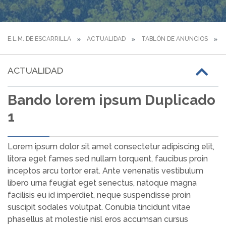
E.L.M. DE ESCARRILLA
ACTUALIDAD
TABLÓN DE ANUNCIOS
B
ACTUALIDAD
Bando lorem ipsum Duplicado
1
Lorem ipsum dolor sit amet consectetur adipiscing elit,
litora eget fames sed nullam torquent, faucibus proin
inceptos arcu tortor erat. Ante venenatis vestibulum
libero urna feugiat eget senectus, natoque magna
facilisis eu id imperdiet, neque suspendisse proin
suscipit sodales volutpat. Conubia tincidunt vitae
phasellus at molestie nisl eros accumsan cursus