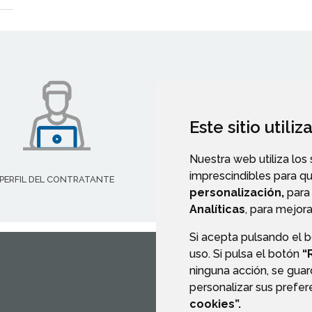
Este sitio utili
Nuestra web utiliza los
imprescindibles para q
PERFIL DEL CONTRATANTE
PORTAL DE TRANSPARENCI
personalización,
para 
Analíticas
, para mejora
Si acepta pulsando el 
uso. Si pulsa el botón
“
ninguna acción, se guar
CONTACTO
MAPA WEB
personalizar sus prefe
cookies”.