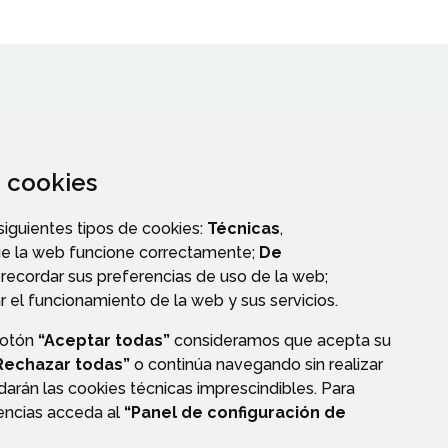
za cookies
 siguientes tipos de cookies:
Técnicas
,
ue la web funcione correctamente;
De
A
recordar sus preferencias de uso de la web;
r el funcionamiento de la web y sus servicios.
botón
“Aceptar todas”
consideramos que acepta su
Rechazar todas”
o continúa navegando sin realizar
darán las cookies técnicas imprescindibles. Para
AVISO LEGAL
POLÍTICA DE PRIVACIDAD
ACCESIBILIDAD
rencias acceda al
“Panel de configuración de