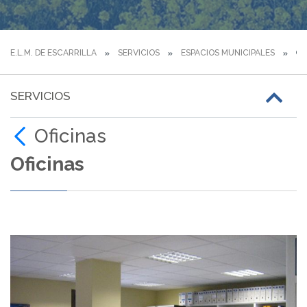
E.L.M. DE ESCARRILLA
SERVICIOS
ESPACIOS MUNICIPALES
OF
SERVICIOS
Oficinas
Oficinas