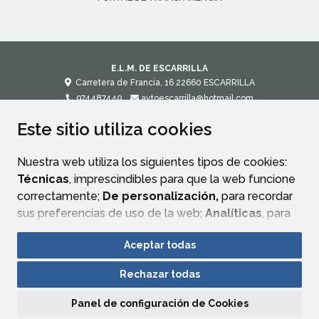
E.L.M. DE ESCARRILLA
Carretera de Francia, 16
22660
ESCARRILLA
974487449
aytoescarrilla@hotmail.com
Este sitio utiliza cookies
CONTACTO
MAPA WEB
AVISO LEGAL
POLÍTICA DE PRIVACIDAD
ACCESIBILIDAD
Nuestra web utiliza los siguientes tipos de cookies:
Técnicas
, imprescindibles para que la web funcione
correctamente;
De personalización,
para recordar
sus preferencias de uso de la web;
Analíticas
, para
mejorar el funcionamiento de la web y sus servicios.
Aceptar todas
Si acepta pulsando el botón
“Aceptar todas”
Rechazar todas
consideramos que acepta su uso. Si pulsa el botón
“Rechazar todas”
o continúa navegando sin realizar
Panel de configuración de Cookies
ninguna acción, se guardarán las cookies técnicas